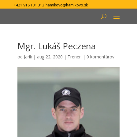
+421 918 131 313
hamikovo@hamikovo.sk
Mgr. Lukáš Peczena
od
Jarik
|
aug 22, 2020
|
Treneri
|
0 komentárov