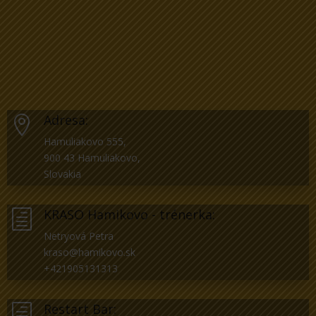
Adresa:

Hamuliakovo 555,
900 43 Hamuliakovo,
Slovakia
KRASO Hamikovo - trénerka:
h
Netryová Petra
kraso@hamikovo.sk
+421905131313
Restart Bar:
h