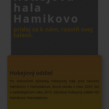
hala
Hamikovo
pridaj sa k nám, rozviň svoj
talent.
Hokejový oddiel
Po dokončení výstavby hokejovej haly pod názvom
Hamikovo v Hamuliakove, ktorá začala v roku 2009, bol
v nasledujúcom roku 2010 založený hokejový oddiel HO
Hamikovo Hamuliakovo.