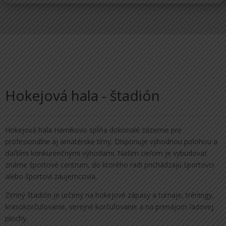
Hokejová hala - štadión
Hokejová hala Hamikovo spĺňa dokonalé zázemie pre
profesionálne aj amatérske tímy. Disponuje výhodnou polohou a
ďaľšími konkurenčnými výhodami. Našim cieľom je vybudovať
známe športové centrum, do ktorého radi prichádzajú športovci
alebo športoví záujemcovia.
Zimný štadión je určený na hokejové zápasy a turnaje, tréningy,
krasokorčuľovanie, verejné korčuľovanie a na prenájom ľadovej
plochy.