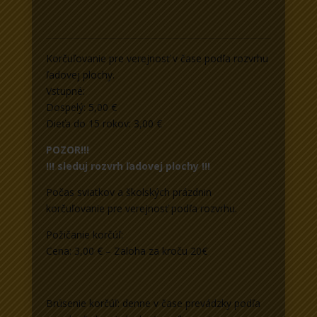
Korčuľovanie pre verejnosť v čase podľa rozvrhu
ľadovej plochy.
Vstupné:
Dospelý: 5,00 €
Dieťa do 15 rokov: 3,00 €
POZOR!!!
!!! sleduj rozvrh ľadovej plochy !!!
Počas sviatkov a školských prázdnin
korčuľovanie pre verejnosť podľa rozvrhu.
Požičanie korčúľ:
Cena: 3,00 € – Zaloha za kroču 20€
Brúsenie korčúľ: denne v čase prevádzky podľa