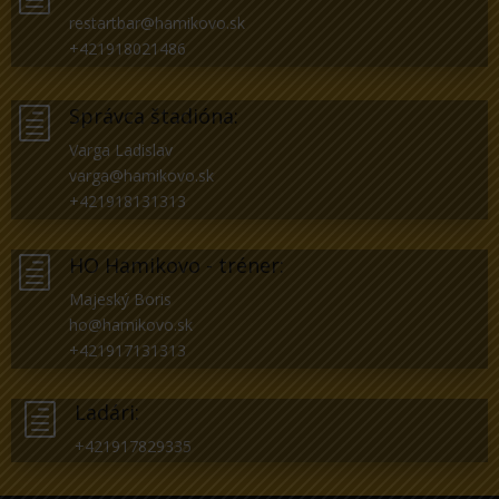
restartbar@hamikovo.sk
+421918021486
Správca štadióna:
h
Varga Ladislav
varga@hamikovo.sk
+421918131313
HO Hamikovo - tréner:
h
Majeský Boris
ho@hamikovo.sk
+421917131313
Ladári:
h
+421917829335