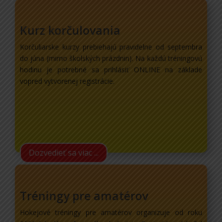
Kurz korčulovania
Korčuliarske kurzy prebiehajú pravidelne od septembra
do júna (mimo školských prázdnin). Na každú tréningovú
hodinu je potrebné sa prihlásiť ONLINE na základe
vopred vytvorenej registrácie.
Dozvedieť sa viac ...
Tréningy pre amatérov
Hokejové tréningy pre amatérov organizuje od roku