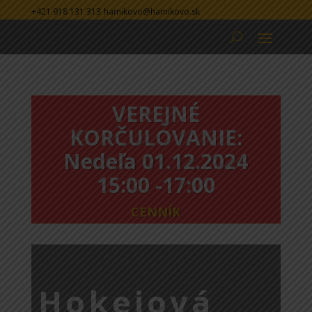
+421 918 131 313
hamikovo@hamikovo.sk
VEREJNÉ
KORČULOVANIE:
Nedeľa 01
.12.2024
15:00 -17:00
CENNÍK
Hokejová