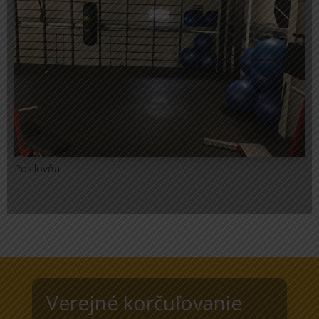
Posilovňa
Verejné korčuľovanie