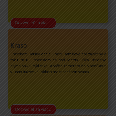
Dozvedieť sa viac ...
Kraso
Krasokorčuliarsky oddiel Kraso Hamikovo bol založený v
roku 2010. Predsedom sa stal Martin Liška, úspešný
olympionik v cyklistike, ktorého zámerom bolo ponúknuť
v Hamuliakovskej oblasti možnosť športovania …
Dozvedieť sa viac ...