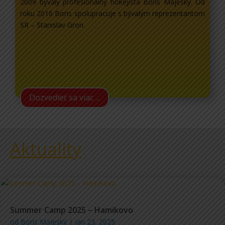
2009 bývalý profesionálny hokejista Boris Majeský. Od
roku 2016 Boris spolupracuje s bývalým reprezentantom
SR – Stanislav Gron.
Dozvedieť sa viac ...
Aktuality
Summer Camp 2025 – Hamikovo
od
Boris Majeský
|
jan 23, 2025