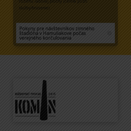
rozvrhu ľadovej plochy (cenník pozri:
služby/brúsenie)
Pokyny pre návštevníkov zimného
štadióna v Hamuliakove počas
verejného korčuľovania