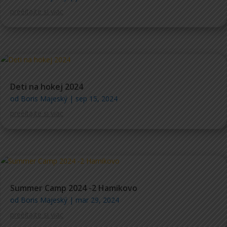
preèítajte si viac
Deti na hokej 2024
od
Boris Majeský
|
sep 15, 2024
preèítajte si viac
Summer Camp 2024 -2 Hamikovo
od
Boris Majeský
|
mar 29, 2024
preèítajte si viac