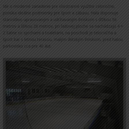
Ide o moderné zariadenie pre všestranné využitie celoročne,
ponúka ideálne podmienky pre šport a zábavu. Hala disponuje
starostlivo upravovaným a udržiavaným ihriskom s dľžkou 56
metrov a šírkou 26 metrov, pri ľadovej ploche sa nachádzajú 4 +
2 šatne so sprchami a toaletami, na poschodí je telocvičňa a
šport bar s letnou terasou, malým detským ihriskom, pred halou
parkovisko cca pre 40 áut.