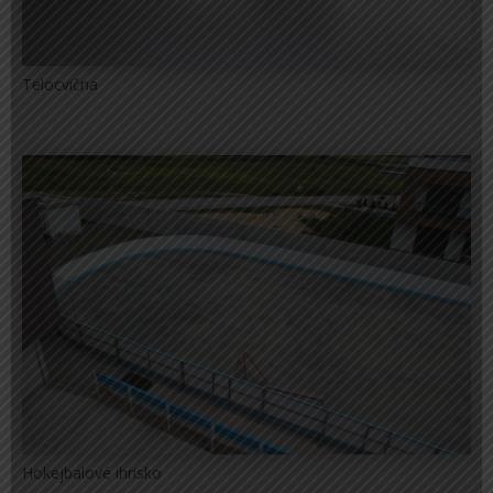
Telocvična
Hokejbalové ihrisko