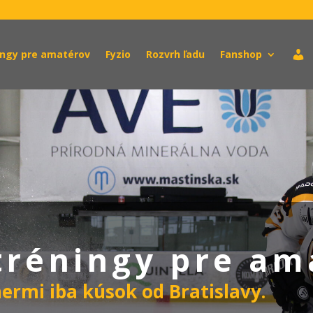
ingy pre amatérov
Fyzio
Rozvrh ľadu
Fanshop
tréningy pre am
ermi iba kúsok od Bratislavy.