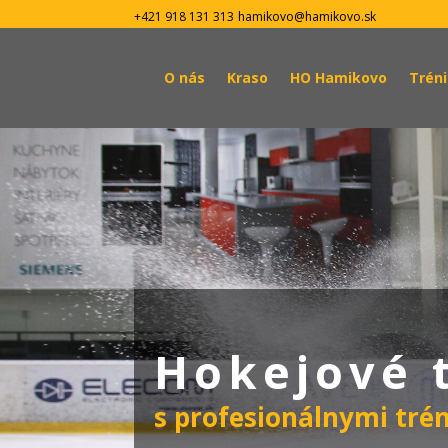
+421 918 131 313
hamikovo@hamikovo.sk
O nás
Kraso
HO Hamikovo
Trén
Hokejové 
s profesionálnymi trén