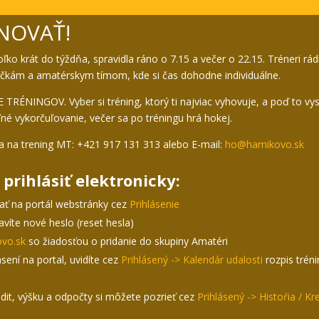
NOVAŤ!
ľko krát do týždňa, spravidla ráno o 7.15 a večer o 22.15. Tréneri rá
rtičkám a amatérskym tímom, kde si čas dohodne individuálne.
 TRÉNINGOV. Vyber si tréning, ktorý ti najviac vyhovuje, a poď to vys
ľné vykorčuľovanie, večer sa po tréningu hrá hokej.
nia na trening MT: +421 917 131 313 alebo E-mail:
ho@hamikovo.sk
prihlásiť elektronicky:
vať na portál webstránky cez
Prihlásenie
tavíte nové heslo (reset hesla)
vo.sk
so žiadosťou o pridanie do skupiny Amatéri
ásení na portal, uvidíte cez
Prihlásený -> Kalendár udalosti
rozpis trén
edit, výšku a odpočty si môžete pozrieť cez
Prihlásený -> Histoŕia / Kre