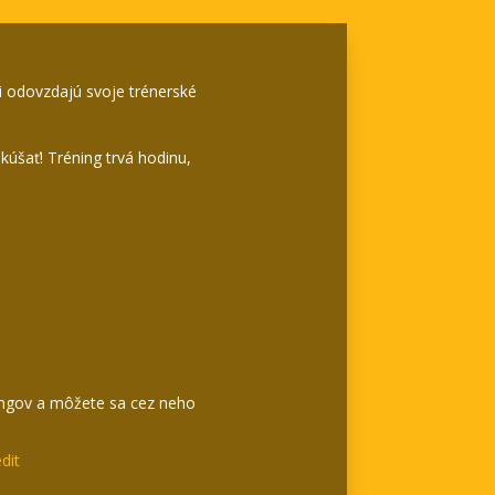
di odovzdajú svoje trénerské
kúšať! Tréning trvá hodinu,
ingov a môžete sa cez neho
dit