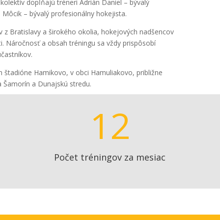
kolektív dopĺňajú tréneri Adrián Daniel – bývalý
Môcik – bývalý profesionálny hokejista.
v z Bratislavy a širokého okolia, hokejových nadšencov
i. Náročnosť a obsah tréningu sa vždy prispôsobí
častníkov.
 štadióne Hamikovo, v obci Hamuliakovo, približne
 Šamorín a Dunajskú stredu.
12
Počet tréningov za mesiac