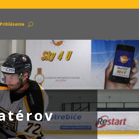
Prihlásenie
atérov