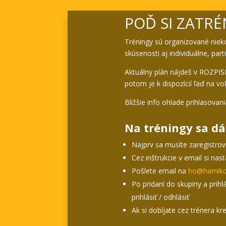
POĎ SI ZATRÉ
Tréningy sú organizované nieko
skúsenosti aj individuálne, pa
Aktuálny plán nájdeš v ROZPISE
potom je k dispozícií ľaď na vo
Bližšie info ohlade prihlasova
Na tréningy sa dá 
Najprv sa musíte zaregistro
Cez inštrukcie v email si nas
Pošlete email na
ho@hamiko
Po pridaní do skupiny a prihl
prihlásiť / odhlásiť
Ak si dobíjate cez trénera kr