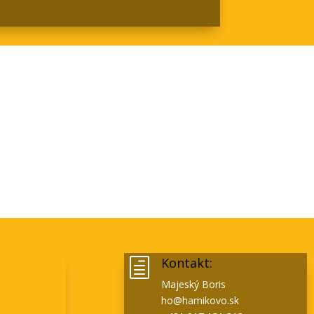
Kontakt:
h
Majeský Boris
ho@hamikovo.sk