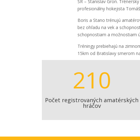
SR – Stanislav Gron. Trénersky 
profesionálny hokejista Tomáš 
Boris a Stano trénujú amatéro
bez ohľadu na vek a schopnost
schopnostiam a možnostiam ú
Tréningy prebiehajú na zimnom
15km od Bratislavy smerom na
210
Počet registrovaných amatérských
hráčov