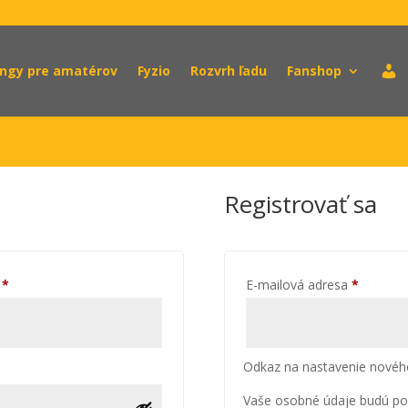
ingy pre amatérov
Fyzio
Rozvrh ľadu
Fanshop
Registrovať sa
Povinné
Povinné
a
*
E-mailová adresa
*
Odkaz na nastavenie nového
Vaše osobné údaje budú pou