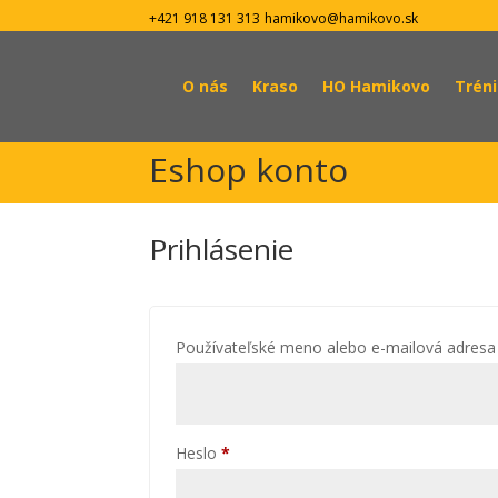
+421 918 131 313
hamikovo@hamikovo.sk
O nás
Kraso
HO Hamikovo
Trén
Eshop konto
Prihlásenie
Používateľské meno alebo e-mailová adres
Povinné
Heslo
*