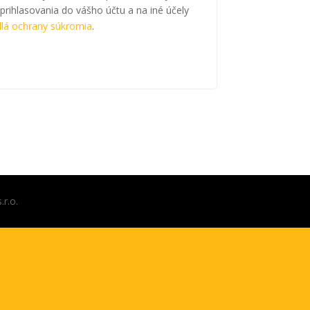
prihlasovania do vášho účtu a na iné účely
dlá ochrany súkromia
.
r.o.