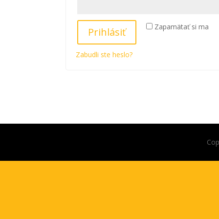
Zapamätať si ma
Prihlásiť
Zabudli ste heslo?
Cop