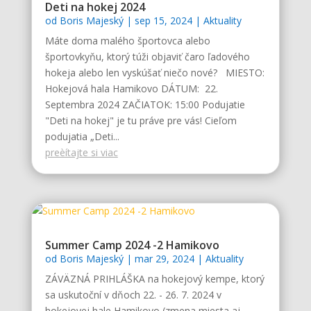
Deti na hokej 2024
od
Boris Majeský
|
sep 15, 2024
|
Aktuality
Máte doma malého športovca alebo
športovkyňu, ktorý túži objaviť čaro ľadového
hokeja alebo len vyskúšať niečo nové? MIESTO:
Hokejová hala Hamikovo DÁTUM: 22.
Septembra 2024 ZAČIATOK: 15:00 Podujatie
"Deti na hokej" je tu práve pre vás! Cieľom
podujatia „Deti...
preèítajte si viac
Summer Camp 2024 -2 Hamikovo
od
Boris Majeský
|
mar 29, 2024
|
Aktuality
ZÁVÄZNÁ PRIHLÁŠKA na hokejový kempe, ktorý
sa uskutoční v dňoch 22. - 26. 7. 2024 v
hokejovej hale Hamikovo (zmena miesta aj