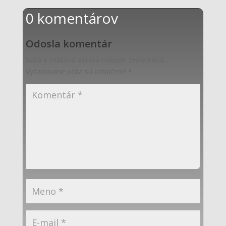
0 komentárov
Odosla komentár
Vaša e-mailová adresa nebude zverejnená.
Vyžadované polia sú označené
*