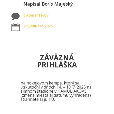
Napísal
Boris Majeský

0 komentárov

23. januára 2025
ZÁVÄZNÁ
PRIHLÁŠKA
na hokejovom kempe, ktorý sa
uskutoční v dňoch 14. – 18. 7. 2025 na
zimnom štadióne v HAMULIAKOVE
(zmena miesta aj dátumu vyhradená):
stiahnete si ju
TU
.