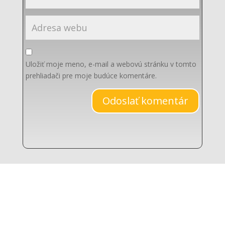
Uložiť moje meno, e-mail a webovú stránku v tomto
prehliadači pre moje budúce komentáre.
Odoslať komentár