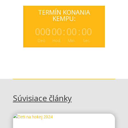
TERMÍN KONANIA
KEMPU:
000
:
00
:
00
:
00
Deò
Hod.
Min.
Sec.
Súvisiace články